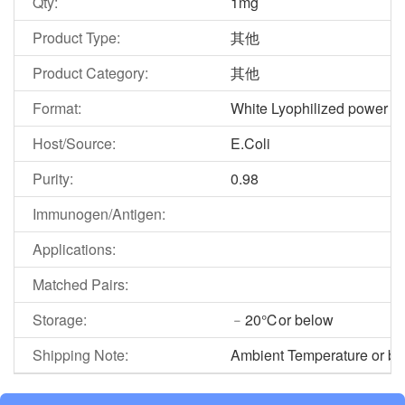
Qty:
1mg
Product Type:
其他
Product Category:
其他
Format:
White Lyophilized power
Host/Source:
E.Coli
Purity:
0.98
Immunogen/Antigen:
Applications:
Matched Pairs:
Storage:
﹣20℃or below
Shipping Note:
Ambient Temperature or blu