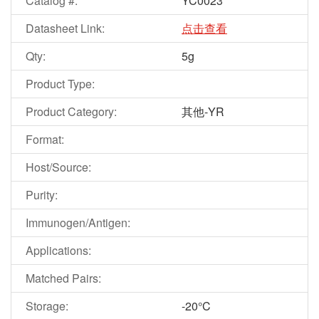
Catalog #:
YC0023
Datasheet Link:
点击查看
Qty:
5g
Product Type:
Product Category:
其他-YR
Format:
Host/Source:
Purity:
Immunogen/Antigen:
Applications:
Matched Pairs:
Storage:
-20°C