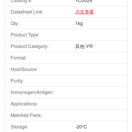
Catalog #:
YC0024
Datasheet Link:
点击查看
Qty:
1kg
Product Type:
Product Category:
其他-YR
Format:
Host/Source:
Purity:
Immunogen/Antigen:
Applications:
Matched Pairs:
Storage:
-20°C