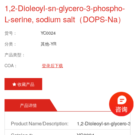
1,2-Dioleoyl-sn-glycero-3-phospho-
L-serine, sodium salt（DOPS-Na）
货号：
YC0024
分类：
其他-YR
产品类型：
COA：
登录后下载
收藏产品
产品详情
Product Name/Description:
1,2-Dioleoyl-sn-glycero-