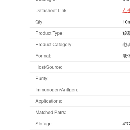
Datasheet Link:
点
Qty:
10
Product Type:
羧
Product Category:
磁
Format:
液
Host/Source:
Purity:
Immunogen/Antigen:
Applications:
Matched Pairs:
Storage:
4