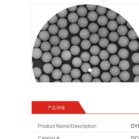
产品详情
Product Name/Description:
DY
Catalog #:
DC