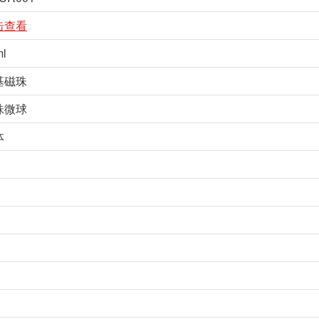
击查看
ml
基磁珠
珠微球
体
℃