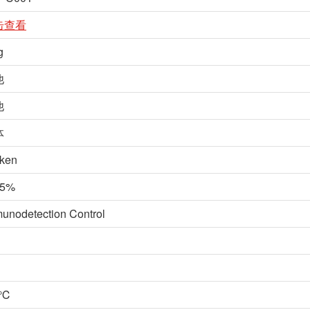
击查看
g
他
他
体
ken
5%
unodetection Control
0℃