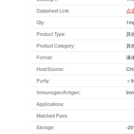
Datasheet Link:
点
Qty:
1m
Product Type:
其
Product Category:
其
Format:
液
Host/Source:
Chi
Purity:
＞9
Immunogen/Antigen:
Imm
Applications:
Matched Pairs:
Storage:
-2