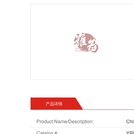
产品详情
Product Name/Description:
Chi
Catalog #:
YR