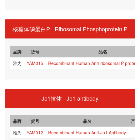
核糖体磷蛋白P Ribosomal Phosphoprotein P
品牌
货号
品名
雅为
YAM015
Recombinant Human Anti-ribosomal P protein
Jo1抗体 Jo1 antibody
品牌
货号
品名
产品
雅为
YAM012
Recombinant Human Anti-Jo1 Antibody
抗