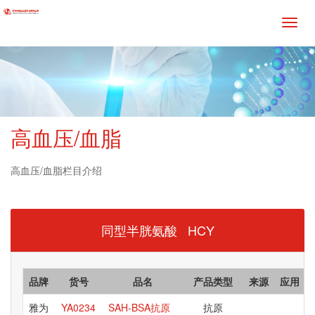
高血压/血脂
高血压/血脂栏目介绍
同型半胱氨酸 HCY
品牌
货号
品名
产品类型
来源
应用
雅为
YA0234
SAH-BSA抗原
抗原