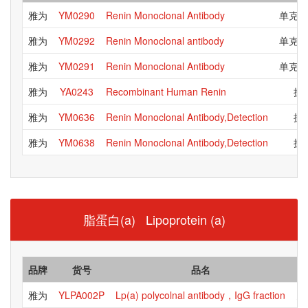
雅为
YM0290
Renin Monoclonal Antibody
单克隆
雅为
YM0292
Renin Monoclonal antibody
单克隆
雅为
YM0291
Renin Monoclonal Antibody
单克隆
雅为
YA0243
Recombinant Human Renin
抗
雅为
YM0636
Renin Monoclonal Antibody,Detection
抗
雅为
YM0638
Renin Monoclonal Antibody,Detection
抗
脂蛋白(a) Lipoprotein (a)
品牌
货号
品名
雅为
YLPA002P
Lp(a) polycolnal antibody，IgG fraction
多