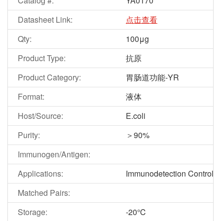
Catalog #:
YA0170
Datasheet Link:
点击查看
Qty:
100μg
Product Type:
抗原
Product Category:
胃肠道功能-YR
Format:
液体
Host/Source:
E.coli
Purity:
＞90%
Immunogen/Antigen:
Applications:
Immunodetection Control
Matched Pairs:
Storage:
-20℃