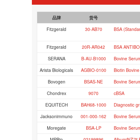
品牌
货号
Fitzgerald
30-AB70
BSA (Standa
Fitzgerald
20R-AR042
BSA ANTIB
SERANA
B-AU-B1000
Bovine Serum
Arista Biologicals
AGBIO-0100
Biotin Bovin
Bovogen
BSAS-NE
Bovine Seru
Chondrex
9070
cBSA
EQUITECH
BAH68-1000
Diagnostic g
Jacksonimmuno
001-000-162
Bovine Serum
Moregate
BSA-LP
Bovine Serum
MPBio
02199896
AlbumiNZ™ B