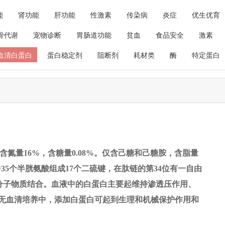
能
肾功能
肝功能
性激素
传染病
炎症
优生优育
骨代谢
宠物诊断
胃肠道功能
贫血
食品安全
激素
血清白蛋白
蛋白稳定剂
阻断剂
耗材类
酶
特定蛋白
8。含氮量16%，含糖量0.08%。仅含己糖和己糖胺，含脂量
中35个半胱氨酸组成17个二硫键，在肽链的第34位有一自由
分子物质结合。血液中的白蛋白主要起维持渗透压作用、
胞无血清培养中，添加白蛋白可起到生理和机械保护作用和