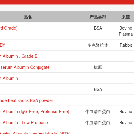
品名
产品类型
来源
rd Grade)
BSA
Bovine
Plasma
ODY
多克隆抗体
Rabbit
 Albumin . Grade B
e serum Albumin Conjugate
抗原
m Albumin
BSA
rade heat shock BSA powder
 Albumin (IgG-Free, Protease-Free)
牛血清白蛋白
Bovine
 Albumin - Low Protease
牛血清白蛋白
Bovine
ovine Albumin Low Endotoxin, ≥97%