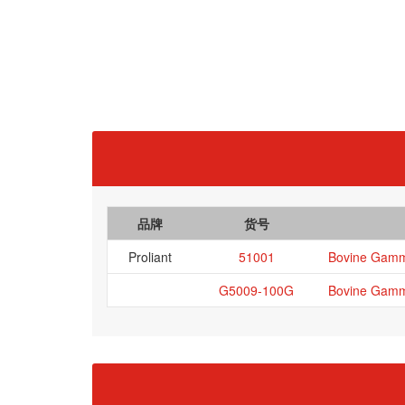
品牌
货号
Proliant
51001
Bovine Gamm
G5009-100G
Bovine Gamm