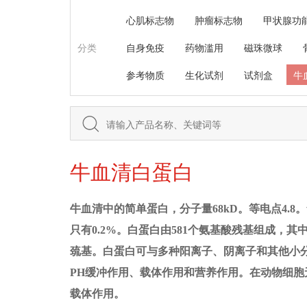
心肌标志物
肿瘤标志物
甲状腺功
分类
自身免疫
药物滥用
磁珠微球
参考物质
生化试剂
试剂盒
牛
牛血清白蛋白
牛血清中的简单蛋白，分子量
68kD。等电点4.
只有0.2%。白蛋白由
581个氨基酸残基组成，其
巯基。白蛋白可与多种阳离子、阴离子和其他小
PH缓冲作用、载体作用和营养作用。在动物细
载体作用
。