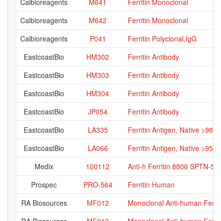
Calbioreagents
M641
Ferritin Monoclonal
Calbioreagents
M642
Ferritin Monoclonal
Calbioreagents
P041
Ferritin Polyclonal,IgG
EastcoastBio
HM302
Ferritin Antibody
EastcoastBio
HM303
Ferritin Antibody
EastcoastBio
HM304
Ferritin Antibody
EastcoastBio
JP054
Ferritin Antibody
EastcoastBio
LA335
Ferritin Antigen, Native >98%
EastcoastBio
LA066
Ferritin Antigen, Native >95%
Medix
100112
Anti-h Ferritin 8806 SPTN-5
Prospec
PRO-564
Ferritin Human
RA Biosources
MF012
Monoclonal Anti-human Ferrit