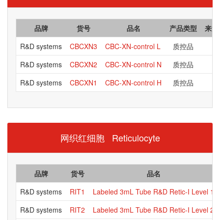
品牌
货号
品名
产品类型
来源
R&D systems
CBCXN3
CBC-XN-control L
质控品
R&D systems
CBCXN2
CBC-XN-control N
质控品
R&D systems
CBCXN1
CBC-XN-control H
质控品
网织红细胞 Reticulocyte
品牌
货号
品名
R&D systems
RIT1
Labeled 3mL Tube R&D Retic-I Level 1
R&D systems
RIT2
Labeled 3mL Tube R&D Retic-I Level 2