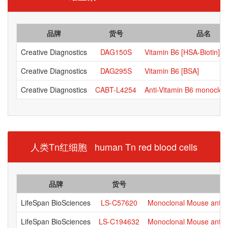
品牌
货号
品名
Creative Diagnostics
DAG150S
Vitamin B6 [HSA-Biotin]
Creative Diagnostics
DAG295S
Vitamin B6 [BSA]
Creative Diagnostics
CABT-L4254
Anti-Vitamin B6 monoclon
人类Tn红细胞 human Tn red blood cells
品牌
货号
LifeSpan BioSciences
LS-C57620
Monoclonal Mouse anti‑
LifeSpan BioSciences
LS-C194632
Monoclonal Mouse anti‑