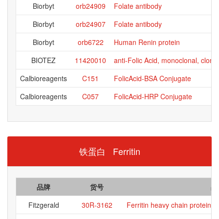
Biorbyt
orb24909
Folate antibody
Biorbyt
orb24907
Folate antibody
Biorbyt
orb6722
Human Renin protein
BIOTEZ
11420010
anti-Folic Acid, monoclonal, clo
Calbioreagents
C151
FolicAcid-BSA Conjugate
Calbioreagents
C057
FolicAcid-HRP Conjugate
铁蛋白 Ferritin
品牌
货号
品
Fitzgerald
30R-3162
Ferritin heavy chain protein