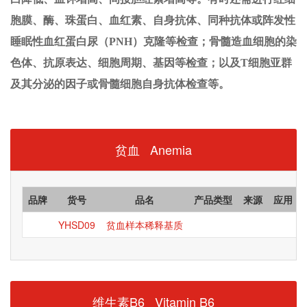
胞膜、酶、珠蛋白、血红素、自身抗体、同种抗体或阵发性
睡眠性血红蛋白尿（
PNH
）克隆等检查；骨髓造血细胞的染
色体、抗原表达、细胞周期、基因等检查；以及
T
细胞亚群
及其分泌的因子或骨髓细胞自身抗体检查等。
贫血 Anemia
品牌
货号
品名
产品类型
来源
应用
YHSD09
贫血样本稀释基质
维生素B6 Vitamin B6