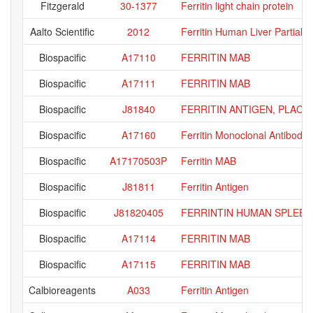
Fitzgerald
30-1377
Ferritin light chain protein
Aalto Scientific
2012
Ferritin Human Liver Partially 
Biospacific
A17110
FERRITIN MAB
Biospacific
A17111
FERRITIN MAB
Biospacific
J81840
FERRITIN ANTIGEN, PLACE
Biospacific
A17160
Ferritin Monoclonal Antibody
Biospacific
A17170503P
Ferritin MAB
Biospacific
J81811
Ferritin Antigen
Biospacific
J81820405
FERRINTIN HUMAN SPLEEN
Biospacific
A17114
FERRITIN MAB
Biospacific
A17115
FERRITIN MAB
Calbioreagents
A033
Ferritin Antigen