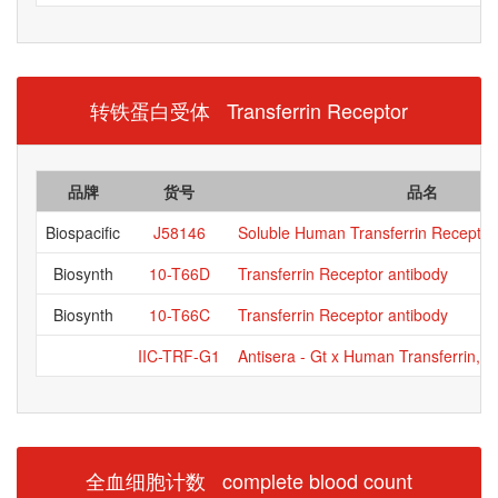
转铁蛋白受体 Transferrin Receptor
品牌
货号
品名
Biospacific
J58146
Soluble Human Transferrin Receptor 
Biosynth
10-T66D
Transferrin Receptor antibody
Biosynth
10-T66C
Transferrin Receptor antibody
IIC-TRF-G1
Antisera - Gt x Human Transferrin,o
全血细胞计数 complete blood count