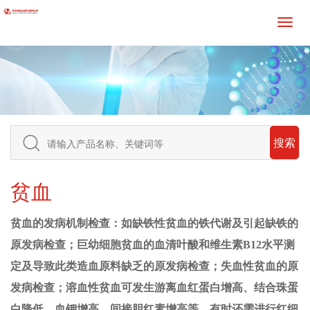
搜索
贫血
贫
血的发病机制检查：如缺铁性贫血的铁代谢及引起缺铁的
原发病检查；巨幼细胞贫血的血清叶酸和维生素
B12水平测
定及导致此类造血原料缺乏的原发病检查；失血性贫血的原
发病检查；溶血性贫血可发生游离血红蛋白增高、结合珠蛋
白降低、血钾增高、间接胆红素增高等。有时还需进行红细